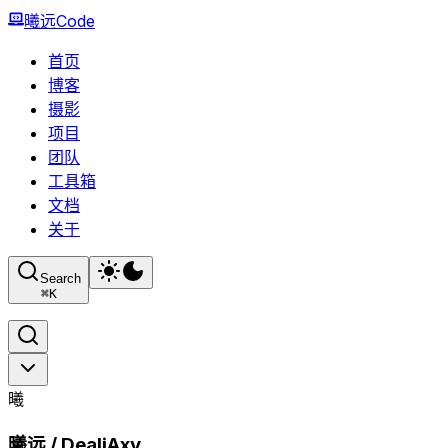
曦远Code
首页
博客
摄影
项目
团队
工具箱
文档
关于
Search
⌘
K
曦
曦远 / DealiAxy