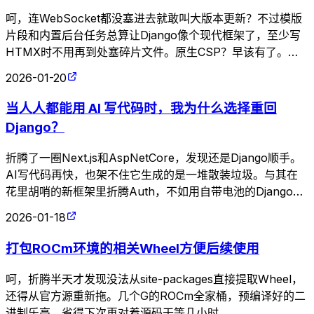
呵，连WebSocket都没塞进去就敢叫大版本更新？不过模版
片段和内置后台任务总算让Django像个现代框架了，至少写
HTMX时不用再到处塞碎片文件。原生CSP？早该有了。至
于抛弃Python 3.11——跟不上时代的版本留着也是累赘。
2026-01-20
当人人都能用 AI 写代码时，我为什么选择重回
Django？
折腾了一圈Next.js和AspNetCore，发现还是Django顺手。
AI写代码再快，也架不住它生成的是一堆散装垃圾。与其在
花里胡哨的新框架里折腾Auth，不如用自带电池的Django把
产品做稳。回旋镖来得真快。
2026-01-18
打包ROCm环境的相关Wheel方便后续使用
呵，折腾半天才发现没法从site-packages直接提取Wheel，
还得从官方源重新拖。几个G的ROCm全家桶，预编译好的二
进制乐高，省得下次再对着源码干等几小时。