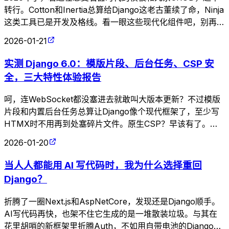
转行。Cotton和Inertia总算给Django这老古董续了命，Ninja
这类工具已是开发及格线。看一眼这些现代化组件吧，别再用
那些自我感动的低效代码来折磨审美了。
2026-01-21
实测 Django 6.0：模版片段、后台任务、CSP 安
全，三大特性体验报告
呵，连WebSocket都没塞进去就敢叫大版本更新？不过模版
片段和内置后台任务总算让Django像个现代框架了，至少写
HTMX时不用再到处塞碎片文件。原生CSP？早该有了。至
于抛弃Python 3.11——跟不上时代的版本留着也是累赘。
2026-01-20
当人人都能用 AI 写代码时，我为什么选择重回
Django？
折腾了一圈Next.js和AspNetCore，发现还是Django顺手。
AI写代码再快，也架不住它生成的是一堆散装垃圾。与其在
花里胡哨的新框架里折腾Auth，不如用自带电池的Django把