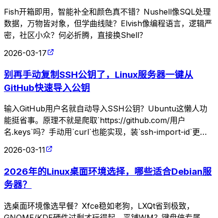
Fish开箱即用，智能补全和颜色真不错？Nushell像SQL处理
数据，万物皆对象，但学曲线陡？Elvish像编程语言，逻辑严
密，社区小众？何必折腾，直接换Shell？
2026-03-17
别再手动复制SSH公钥了，Linux服务器一键从
GitHub快速导入公钥
输入GitHub用户名就自动导入SSH公钥？Ubuntu这懒人功
能挺省事。原理不就是爬取`https://github.com/用户
名.keys`吗？手动用`curl`也能实现，装`ssh-import-id`更高
效，但谁稀罕这些花里胡哨的。
2026-03-11
2026年的Linux桌面环境选择，哪些适合Debian服
务器？
选桌面环境像选早餐？Xfce稳如老狗，LXQt省到极致，
GNOME/KDE硬件过剩才玩得起。平铺WM？键盘侠专属，