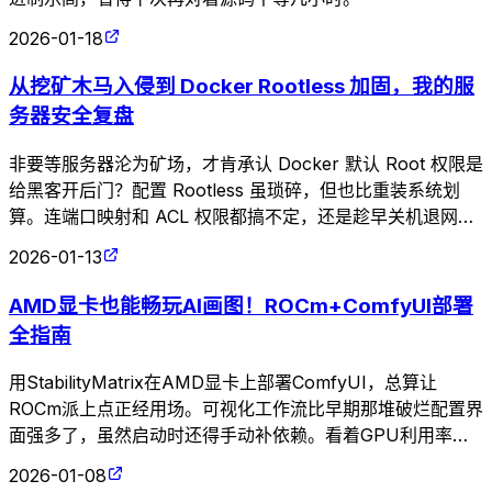
2026-01-18
从挖矿木马入侵到 Docker Rootless 加固，我的服
务器安全复盘
非要等服务器沦为矿场，才肯承认 Docker 默认 Root 权限是
给黑客开后门？配置 Rootless 虽琐碎，但也比重装系统划
算。连端口映射和 ACL 权限都搞不定，还是趁早关机退网，
别在生产环境裸奔了。
2026-01-13
AMD显卡也能畅玩AI画图！ROCm+ComfyUI部署
全指南
用StabilityMatrix在AMD显卡上部署ComfyUI，总算让
ROCm派上点正经用场。可视化工作流比早期那堆破烂配置界
面强多了，虽然启动时还得手动补依赖。看着GPU利用率拉
满生成图像，这才算没白折腾。
2026-01-08