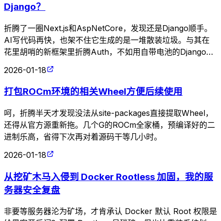
Django？
折腾了一圈Next.js和AspNetCore，发现还是Django顺手。
AI写代码再快，也架不住它生成的是一堆散装垃圾。与其在
花里胡哨的新框架里折腾Auth，不如用自带电池的Django把
产品做稳。回旋镖来得真快。
2026-01-18
打包ROCm环境的相关Wheel方便后续使用
呵，折腾半天才发现没法从site-packages直接提取Wheel，
还得从官方源重新拖。几个G的ROCm全家桶，预编译好的二
进制乐高，省得下次再对着源码干等几小时。
2026-01-18
从挖矿木马入侵到 Docker Rootless 加固，我的服
务器安全复盘
非要等服务器沦为矿场，才肯承认 Docker 默认 Root 权限是