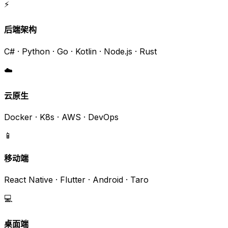
⚡
后端架构
C# · Python · Go · Kotlin · Node.js · Rust
☁️
云原生
Docker · K8s · AWS · DevOps
📱
移动端
React Native · Flutter · Android · Taro
💻
桌面端