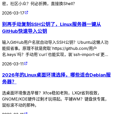
密，社区小众？何必折腾，直接换Shell？
2026-03-17
别再手动复制SSH公钥了，Linux服务器一键从
GitHub快速导入公钥
输入GitHub用户名就自动导入SSH公钥？Ubuntu这懒人功
能挺省事。原理不就是爬取`https://github.com/用户
名.keys`吗？手动用`curl`也能实现，装`ssh-import-id`更高
效，但谁稀罕这些花里胡哨的。
2026-03-11
2026年的Linux桌面环境选择，哪些适合Debian服
务器？
选桌面环境像选早餐？Xfce稳如老狗，LXQt省到极致，
GNOME/KDE硬件过剩才玩得起。平铺WM？键盘侠专属，
鼠标滚不动的那种。