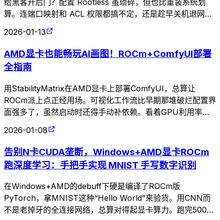
给黑客开后门？配置 Rootless 虽琐碎，但也比重装系统划
算。连端口映射和 ACL 权限都搞不定，还是趁早关机退网，
别在生产环境裸奔了。
2026-01-13
AMD显卡也能畅玩AI画图！ROCm+ComfyUI部署
全指南
用StabilityMatrix在AMD显卡上部署ComfyUI，总算让
ROCm派上点正经用场。可视化工作流比早期那堆破烂配置界
面强多了，虽然启动时还得手动补依赖。看着GPU利用率拉
满生成图像，这才算没白折腾。
2026-01-08
告别N卡CUDA垄断，Windows+AMD显卡ROCm
跑深度学习：手把手实现 MNIST 手写数字识别
在Windows+AMD的debuff下硬是编译了ROCm版
PyTorch，拿MNIST这种“Hello World”来验货。用CNN而
不是老掉牙的全连接网络，总算对得起显卡算力。跑完500个