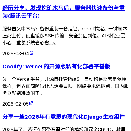
经历分享，发现挖矿木马后，服务器快速备份与重
装(腾讯云平台)
服务器又中木马？备份重装一套走起，coscli搞定。一键脚本
压缩上传，硬盘镜像SSH传输，安全加固到位。AI时代更需
小心，重装系统省心省力。
2026-03-04
Coolify: Vercel 的开源版私有化部署平替版
又一个Vercel平替，开源自托管PaaS。自动构建部署是像模
像样，但界面简陋得让人想翻白眼。网络要求还挑剔，国内服
务器就别凑热闹了。
2026-02-05
分享一些2026年有意思的现代化Django生态组件
2026年了，若还在忍受石器时代的模板和冗余CRUD，趁早