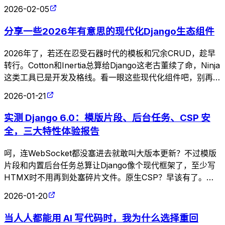
2026-02-05
分享一些2026年有意思的现代化Django生态组件
2026年了，若还在忍受石器时代的模板和冗余CRUD，趁早
转行。Cotton和Inertia总算给Django这老古董续了命，Ninja
这类工具已是开发及格线。看一眼这些现代化组件吧，别再用
那些自我感动的低效代码来折磨审美了。
2026-01-21
实测 Django 6.0：模版片段、后台任务、CSP 安
全，三大特性体验报告
呵，连WebSocket都没塞进去就敢叫大版本更新？不过模版
片段和内置后台任务总算让Django像个现代框架了，至少写
HTMX时不用再到处塞碎片文件。原生CSP？早该有了。至
于抛弃Python 3.11——跟不上时代的版本留着也是累赘。
2026-01-20
当人人都能用 AI 写代码时，我为什么选择重回