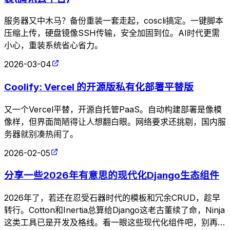
服务器又中木马？备份重装一套走起，coscli搞定。一键脚本
压缩上传，硬盘镜像SSH传输，安全加固到位。AI时代更需
小心，重装系统省心省力。
2026-03-04
Coolify: Vercel 的开源版私有化部署平替版
又一个Vercel平替，开源自托管PaaS。自动构建部署是像模
像样，但界面简陋得让人想翻白眼。网络要求还挑剔，国内服
务器就别凑热闹了。
2026-02-05
分享一些2026年有意思的现代化Django生态组件
2026年了，若还在忍受石器时代的模板和冗余CRUD，趁早
转行。Cotton和Inertia总算给Django这老古董续了命，Ninja
这类工具已是开发及格线。看一眼这些现代化组件吧，别再用