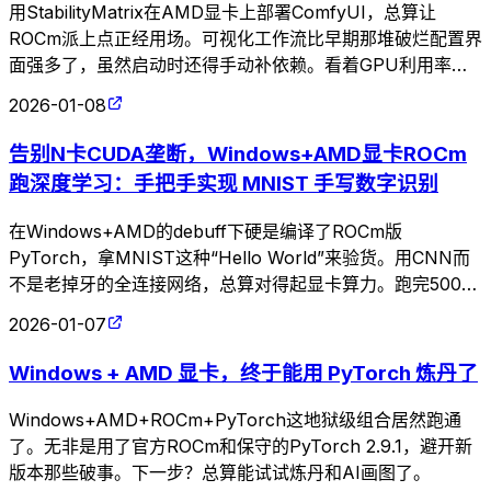
用StabilityMatrix在AMD显卡上部署ComfyUI，总算让
ROCm派上点正经用场。可视化工作流比早期那堆破烂配置界
面强多了，虽然启动时还得手动补依赖。看着GPU利用率拉
满生成图像，这才算没白折腾。
2026-01-08
告别N卡CUDA垄断，Windows+AMD显卡ROCm
跑深度学习：手把手实现 MNIST 手写数字识别
在Windows+AMD的debuff下硬是编译了ROCm版
PyTorch，拿MNIST这种“Hello World”来验货。用CNN而
不是老掉牙的全连接网络，总算对得起显卡算力。跑完500个
batch损失降到0.03，这种基础任务也就测个环境能用罢了。
2026-01-07
Windows + AMD 显卡，终于能用 PyTorch 炼丹了
Windows+AMD+ROCm+PyTorch这地狱级组合居然跑通
了。无非是用了官方ROCm和保守的PyTorch 2.9.1，避开新
版本那些破事。下一步？总算能试试炼丹和AI画图了。