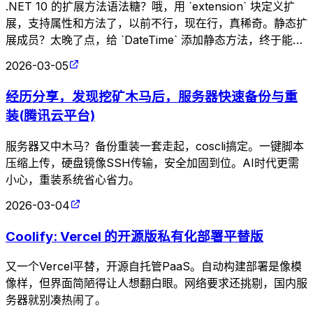
.NET 10 的扩展方法语法糖？哦，用 `extension` 块定义扩
展，支持属性和方法了，以前不行，现在行，真稀奇。静态扩
展成员？太晚了点，给 `DateTime` 添加静态方法，终于能优
雅了。升级吧，不然怎么享受这些新玩具？
2026-03-05
经历分享，发现挖矿木马后，服务器快速备份与重
装(腾讯云平台)
服务器又中木马？备份重装一套走起，coscli搞定。一键脚本
压缩上传，硬盘镜像SSH传输，安全加固到位。AI时代更需
小心，重装系统省心省力。
2026-03-04
Coolify: Vercel 的开源版私有化部署平替版
又一个Vercel平替，开源自托管PaaS。自动构建部署是像模
像样，但界面简陋得让人想翻白眼。网络要求还挑剔，国内服
务器就别凑热闹了。