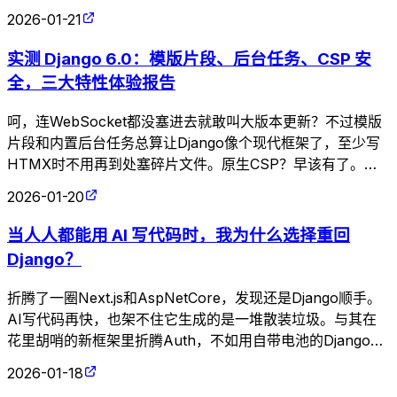
那些自我感动的低效代码来折磨审美了。
2026-01-21
实测 Django 6.0：模版片段、后台任务、CSP 安
全，三大特性体验报告
呵，连WebSocket都没塞进去就敢叫大版本更新？不过模版
片段和内置后台任务总算让Django像个现代框架了，至少写
HTMX时不用再到处塞碎片文件。原生CSP？早该有了。至
于抛弃Python 3.11——跟不上时代的版本留着也是累赘。
2026-01-20
当人人都能用 AI 写代码时，我为什么选择重回
Django？
折腾了一圈Next.js和AspNetCore，发现还是Django顺手。
AI写代码再快，也架不住它生成的是一堆散装垃圾。与其在
花里胡哨的新框架里折腾Auth，不如用自带电池的Django把
产品做稳。回旋镖来得真快。
2026-01-18