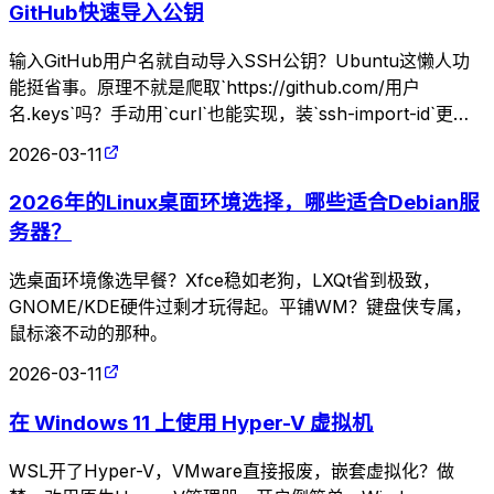
GitHub快速导入公钥
输入GitHub用户名就自动导入SSH公钥？Ubuntu这懒人功
能挺省事。原理不就是爬取`https://github.com/用户
名.keys`吗？手动用`curl`也能实现，装`ssh-import-id`更高
效，但谁稀罕这些花里胡哨的。
2026-03-11
2026年的Linux桌面环境选择，哪些适合Debian服
务器？
选桌面环境像选早餐？Xfce稳如老狗，LXQt省到极致，
GNOME/KDE硬件过剩才玩得起。平铺WM？键盘侠专属，
鼠标滚不动的那种。
2026-03-11
在 Windows 11 上使用 Hyper-V 虚拟机
WSL开了Hyper-V，VMware直接报废，嵌套虚拟化？做