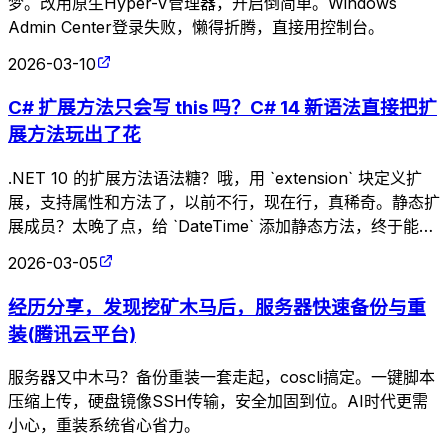
梦。改用原生Hyper-V管理器，开启倒简单。Windows
Admin Center登录失败，懒得折腾，直接用控制台。
2026-03-10
C# 扩展方法只会写 this 吗？C# 14 新语法直接把扩
展方法玩出了花
.NET 10 的扩展方法语法糖？哦，用 `extension` 块定义扩
展，支持属性和方法了，以前不行，现在行，真稀奇。静态扩
展成员？太晚了点，给 `DateTime` 添加静态方法，终于能优
雅了。升级吧，不然怎么享受这些新玩具？
2026-03-05
经历分享，发现挖矿木马后，服务器快速备份与重
装(腾讯云平台)
服务器又中木马？备份重装一套走起，coscli搞定。一键脚本
压缩上传，硬盘镜像SSH传输，安全加固到位。AI时代更需
小心，重装系统省心省力。