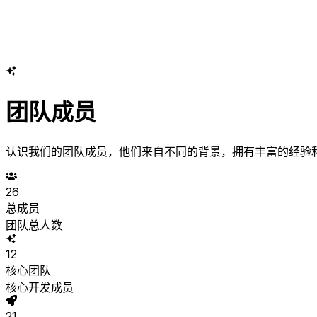
团队成员
认识我们的团队成员，他们来自不同的背景，拥有丰富的经验
26
总成员
团队总人数
12
核心团队
核心开发成员
21