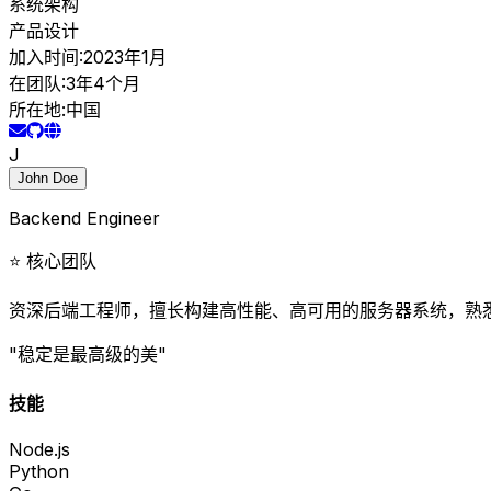
系统架构
产品设计
加入时间:
2023年1月
在团队:
3年4个月
所在地:
中国
J
John Doe
Backend Engineer
⭐
核心团队
资深后端工程师，擅长构建高性能、高可用的服务器系统，熟
"
稳定是最高级的美
"
技能
Node.js
Python