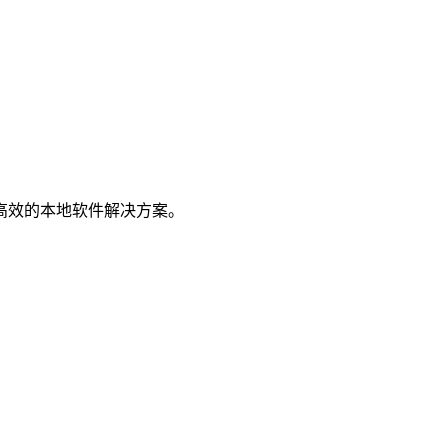
高效的本地软件解决方案。