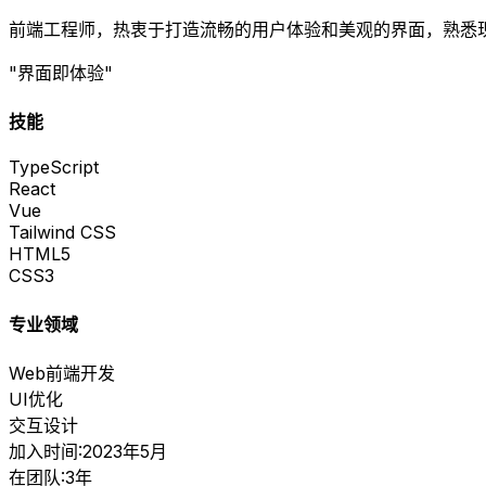
前端工程师，热衷于打造流畅的用户体验和美观的界面，熟悉现
"
界面即体验
"
技能
TypeScript
React
Vue
Tailwind CSS
HTML5
CSS3
专业领域
Web前端开发
UI优化
交互设计
加入时间:
2023年5月
在团队:
3年