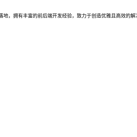
品落地，拥有丰富的前后端开发经验，致力于创造优雅且高效的解