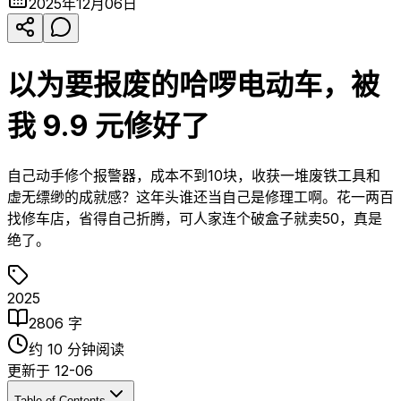
2025年12月06日
以为要报废的哈啰电动车，被
我 9.9 元修好了
自己动手修个报警器，成本不到10块，收获一堆废铁工具和
虚无缥缈的成就感？这年头谁还当自己是修理工啊。花一两百
找修车店，省得自己折腾，可人家连个破盒子就卖50，真是
绝了。
2025
2806
字
约
10
分钟阅读
更新于
12-06
Table of Contents