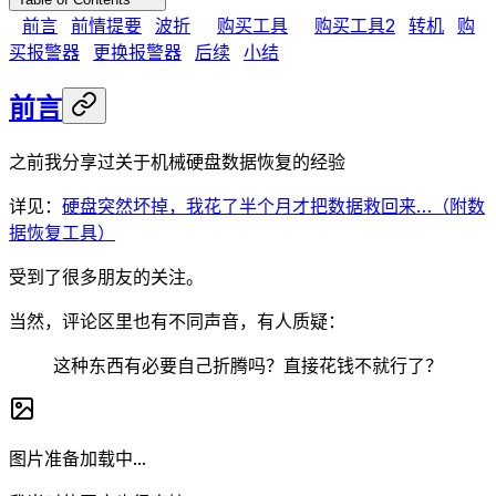
前言
前情提要
波折
购买工具
购买工具2
转机
购
买报警器
更换报警器
后续
小结
前言
之前我分享过关于机械硬盘数据恢复的经验
详见：
硬盘突然坏掉，我花了半个月才把数据救回来…（附数
据恢复工具）
受到了很多朋友的关注。
当然，评论区里也有不同声音，有人质疑：
这种东西有必要自己折腾吗？直接花钱不就行了？
图片准备加载中...