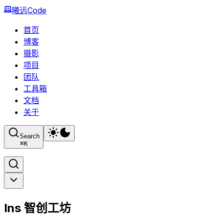
曦远Code
首页
博客
摄影
项目
团队
工具箱
文档
关于
Search
⌘
K
Ins 智创工坊