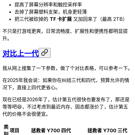
提高了屏幕分辨率和触控采样率
去掉了屏幕塑料支架，机身更轻薄
把三代被砍掉的
TF 卡扩展
又加回来了（最高 2TB）
不只是打游戏更爽，日常流畅度、扩展性和便携性都明显提
升。
对比上一代
我从网上搜集了一下参数，做了个对比表格，可以参考一下。
在2025年我会说：如果你在纠结三代和四代，预算允许的情
况下，直接上四代更省心。
现在已经是2026年了，估计第五代很快也要发布了，那还是
等等吧😄，不过考虑到最近内存、固态都涨价了，估计第五
代的价格不会很便宜。
类
项目
拯救者 Y700 四代
拯救者 Y700 三代
别