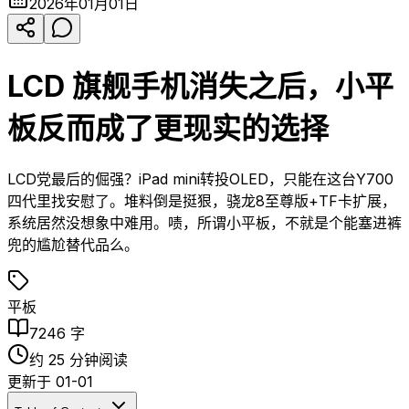
2026年01月01日
LCD 旗舰手机消失之后，小平
板反而成了更现实的选择
LCD党最后的倔强？iPad mini转投OLED，只能在这台Y700
四代里找安慰了。堆料倒是挺狠，骁龙8至尊版+TF卡扩展，
系统居然没想象中难用。啧，所谓小平板，不就是个能塞进裤
兜的尴尬替代品么。
平板
7246
字
约
25
分钟阅读
更新于
01-01