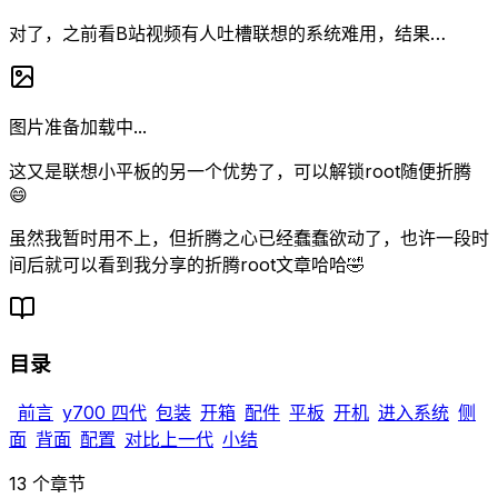
对了，之前看B站视频有人吐槽联想的系统难用，结果…
图片准备加载中...
这又是联想小平板的另一个优势了，可以解锁root随便折腾
😄
虽然我暂时用不上，但折腾之心已经蠢蠢欲动了，也许一段时
间后就可以看到我分享的折腾root文章哈哈🤣
目录
前言
y700 四代
包装
开箱
配件
平板
开机
进入系统
侧
面
背面
配置
对比上一代
小结
13
个章节