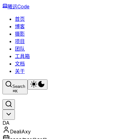
曦远Code
首页
博客
摄影
项目
团队
工具箱
文档
关于
Search
⌘
K
DA
DealiAxy