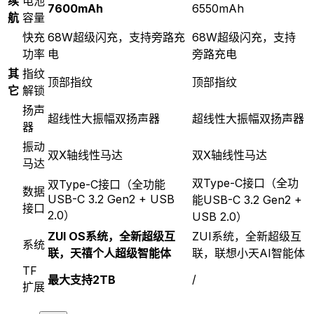
续
电池
7600mAh
6550mAh
航
容量
快充
68W超级闪充，支持旁路充
68W超级闪充，支持
功率
电
旁路充电
其
指纹
顶部指纹
顶部指纹
它
解锁
扬声
超线性大振幅双扬声器
超线性大振幅双扬声器
器
振动
双X轴线性马达
双X轴线性马达
马达
双Type-C接口（全功
双Type-C接口（全功能
数据
USB-C 3.2 Gen2 + USB
能USB-C 3.2 Gen2 +
接口
2.0）
USB 2.0）
ZUI OS系统，全新超级互
ZUI系统，全新超级互
系统
联，天禧个人超级智能体
联，联想小天AI智能体
TF
/
最大支持2TB
扩展