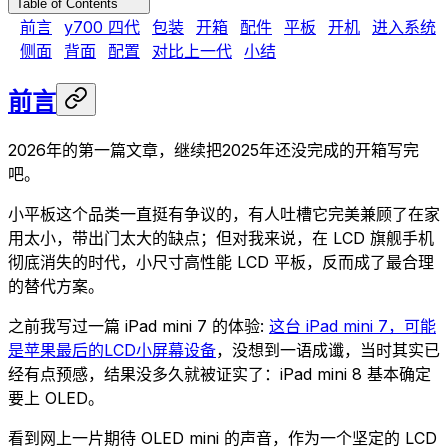
Table of Contents
前言
y700 四代
包装
开箱
配件
平板
开机
进入系统
侧面
背面
配置
对比上一代
小结
前言
2026年的第一篇文章，继续把2025年还没完成的开箱写完
吧。
小平板这个品类一直挺有争议的，有人吐槽它完美兼顾了在家
用太小，带出门太大的缺点；但对我来说，在 LCD 旗舰手机
彻底消失的时代，小尺寸高性能 LCD 平板，反而成了最合理
的替代方案。
之前我写过一篇 iPad mini 7 的体验:
这台 iPad mini 7，可能
是苹果最后的LCD小屏幕设备
，没想到一语成谶，当时其实已
经有点预感，结果没多久就被证实了：iPad mini 8 基本确定
要上 OLED。
看到网上一片期待 OLED mini 的声音，作为一个坚定的 LCD