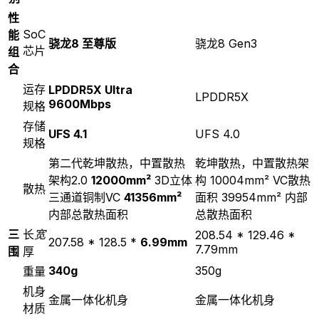
性
SoC
能
骁龙8 至尊版
骁龙8 Gen3
芯片
组
合
运存
LPDDR5X Ultra
LPDDR5X
9600Mbps
规格
存储
UFS 4.1
UFS 4.0
规格
第二代乾坤散热，中置散热
乾坤散热，中置散热架
架构2.0
12000mm²
3D立体
构 10004mm² VC散热
散热
三通道铜制VC
41356mm²
面积 39954mm² 内部
内部总散热面积
总散热面积
三
长
宽
208.54 * 129.46 *
207.58 * 128.5 *
6.99mm
7.79mm
围
厚
340g
350g
重量
机身
金属一体化机身
金属一体化机身
材质