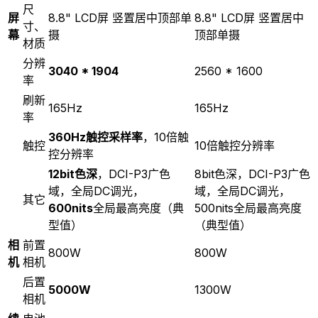
尺
屏
8.8" LCD屏 竖置居中顶部单
8.8" LCD屏 竖置居中
寸、
幕
摄
顶部单摄
材质
分辨
3040 * 1904
2560 * 1600
率
刷新
165Hz
165Hz
率
360Hz触控采样率
，10倍触
触控
10倍触控分辨率
控分辨率
12bit色深
，DCI-P3广色
8bit色深，DCI-P3广色
域，全局DC调光，
域，全局DC调光，
其它
600nits
全局最高亮度（典
500nits全局最高亮度
型值）
（典型值）
相
前置
800W
800W
机
相机
后置
5000W
1300W
相机